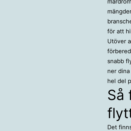
mardröm 
mängder 
bransche
för att h
Utöver a
förbered
snabb fly
ner dina 
hel del 
Så 
flyt
Det finn