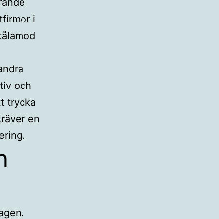
arande
firmor i
 tålamod
 andra
tiv och
tt trycka
 kräver en
ering.
n
dagen.