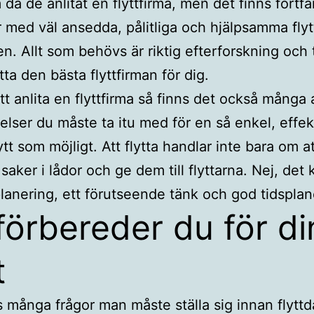
då de anlitat en flyttfirma, men det finns fortf
med väl ansedda, pålitliga och hjälpsamma flytt
n. Allt som behövs är riktig efterforskning och
itta den bästa flyttfirman för dig.
tt anlita en flyttfirma så finns det också många
elser du måste ta itu med för en så enkel, effek
tt som möjligt. Att flytta handlar inte bara om a
saker i lådor och ge dem till flyttarna. Nej, det
planering, ett förutseende tänk och god tidsplan
förbereder du för di
t
s många frågor man måste ställa sig innan flytt