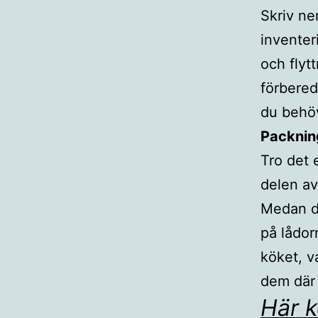
Skriv ne
inventer
och flyt
förbered
du behöv
Packnin
Tro det 
delen av
Medan du
på lådor
köket, v
dem där
Här k