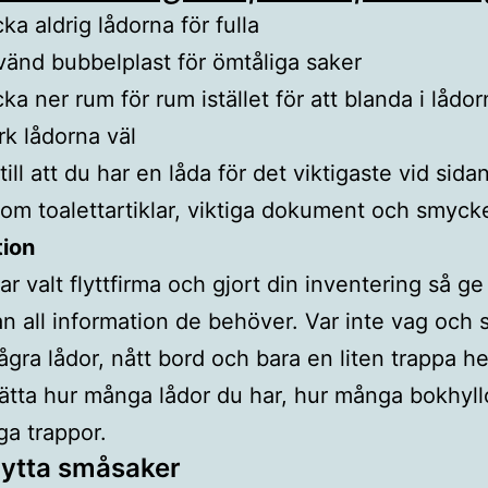
ka aldrig lådorna för fulla
änd bubbelplast för ömtåliga saker
ka ner rum för rum istället för att blanda i lådor
k lådorna väl
till att du har en låda för det viktigaste vid sid
om toalettartiklar, viktiga dokument och smyck
tion
ar valt flyttfirma och gjort din inventering så ge
man all information de behöver. Var inte vag och 
ågra lådor, nått bord och bara en liten trappa 
ätta hur många lådor du har, hur många bokhyll
a trappor.
flytta småsaker