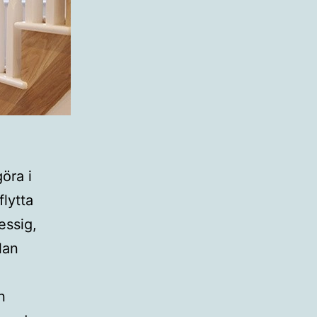
öra i
flytta
essig,
lan
n