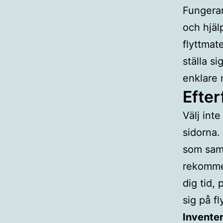
Fungera
och hjäl
flyttmate
ställa si
enklare n
Efter
Välj inte
sidorna. 
som saml
rekommen
dig tid,
sig på f
Invente