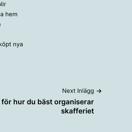
lir
nya hem
n
köpt nya
Next Inlägg
 för hur du bäst organiserar
skafferiet