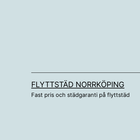
Hoppa
till
innehåll
FLYTTSTÄD NORRKÖPING
Fast pris och städgaranti på flyttstäd