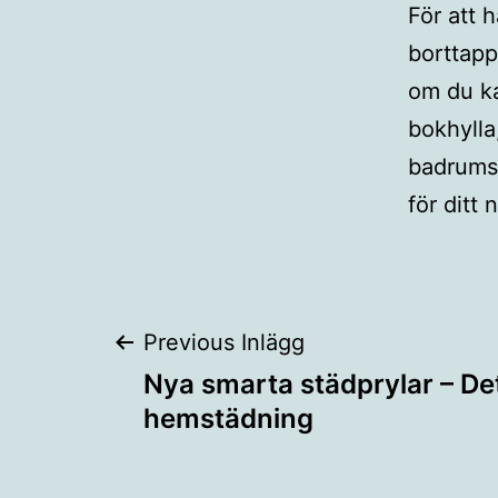
För att h
borttappa
om du ka
bokhylla
badrumsa
för ditt
Inläggsnaviger
Previous Inlägg
Nya smarta städprylar – De
hemstädning