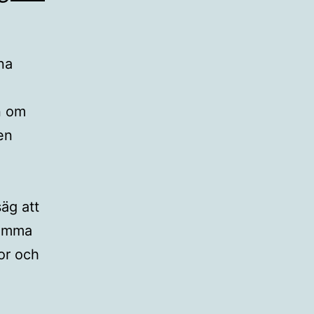
na
an om
en
säg att
hemma
or och