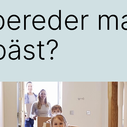
bereder m
bäst?