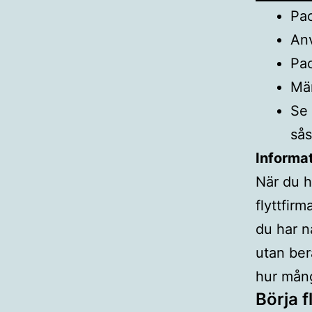
Pac
Anv
Pac
Mär
Se 
sås
Informa
När du h
flyttfir
du har n
utan ber
hur mång
Börja 