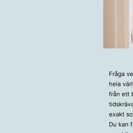
Fråga ve
hela vär
från ett 
tidskräv
exakt so
Du kan f