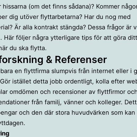
r hissarna (om det finns sådana)? Kommer någ
per dig utöver flyttarbetarna? Har du nog med
rial? Är alla kontrakt stängda? Dessa frågor är v
g. Här följer några ytterligare tips för att göra ditt 
är du ska flytta.
forskning & Referenser
 bara en flyttfirma slumpvis från internet eller i 
Gör istället detta jobb ordentligt, kolla efter we
ar omdömen och recensioner av flyttfirmor oc
dationer från familj, vänner och kolleger. Dett
 pengar och den där stora huvudvärken som kan i
lyttdagen.
ring