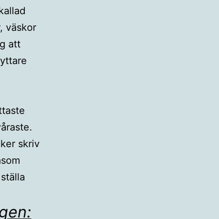
kallad
, väskor
g att
yttare
ttaste
våraste.
ker skriv
såsom
ställa
gen: